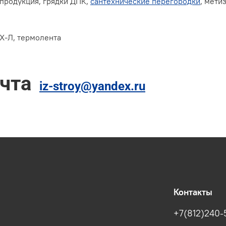
 продукция, грядки ДПК,
сантехнические перегородки
, мети
Х-Л, термолента
очта
iz-stroy@yandex.ru
Контакты
+7(812)240-