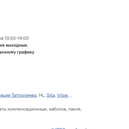
ыв 13:00-14:00
ня выходные.
бычному графику
ляция Татполимер
, HL,
Sita
,
Vilpe
,
маты компенсационные, каболка, пакля,