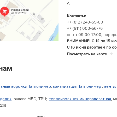
А
Контакты:
+7 (812) 240-55-00
+7 (911) 000-56-76
пн-пт 09:00-17:00, перер
ВНИМАНИЕ! С 12 по 15 ию
С 16 июня работаем по о
Посмотреть на карте
 нам
льные воронки Татполимер
,
канализация Татполимер
,
венти
зделия
, рукава МБС, ТВЧ;
теплоизоляция минераловатная
, 
дов