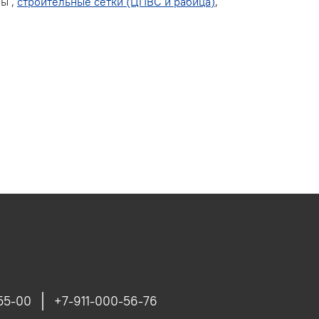
зы ,
строительные сетки (ЦПВС и рабица)
,
55-00
+7-911-000-56-76