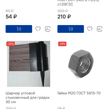
ст.09Г2С
80 ₽
300 ₽
54 ₽
210 ₽
-29%
-28%
Шарнир угловой
Гайки М20 ГОСТ 5915-70
стыковочный для грядок
30 см
700 ₽
25 ₽