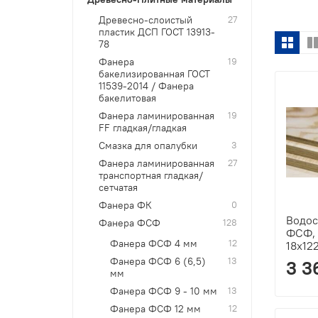
Древесно-слоистый
27
пластик ДСП ГОСТ 13913-
78
Фанера
19
бакелизированная ГОСТ
11539-2014 / Фанера
бакелитовая
Фанера ламинированная
19
FF гладкая/гладкая
Смазка для опалубки
3
Фанера ламинированная
27
транспортная гладкая/
сетчатая
Фанера ФК
0
Водос
Фанера ФСФ
128
ФСФ, 
Фанера ФСФ 4 мм
12
18х12
Фанера ФСФ 6 (6,5)
13
3 3
мм
Фанера ФСФ 9 - 10 мм
13
Фанера ФСФ 12 мм
12