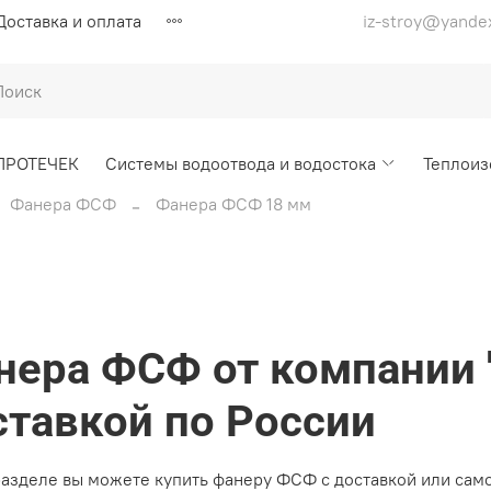
Доставка и оплата
iz-stroy@yande
ПРОТЕЧЕК
Системы водоотвода и водостока
Теплоиз
Фанера ФСФ
Фанера ФСФ 18 мм
нера ФСФ от компании 
ставкой по России
разделе вы можете купить фанеру ФСФ с доставкой или са