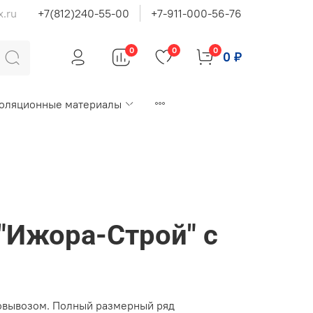
x.ru
+7(812)240-55-00
+7-911-000-56-76
0
0
0
0 ₽
оляционные материалы
"Ижора-Строй" с
мовывозом. Полный размерный ряд