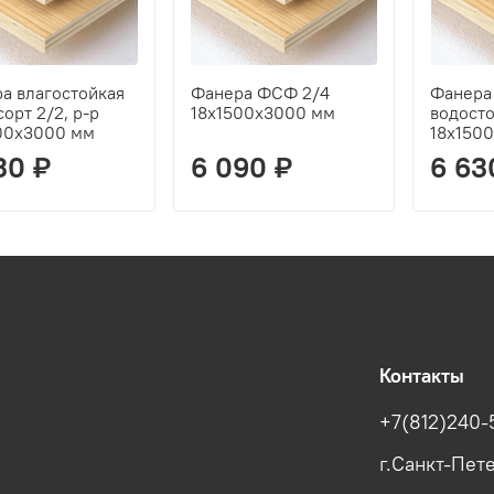
а влагостойкая
Фанера ФСФ 2/4
Фанер
орт 2/2, р-р
18х1500х3000 мм
водосто
00х3000 мм
18х150
30 ₽
6 090 ₽
6 63
Контакты
+7(812)240-
г.Санкт-Пете