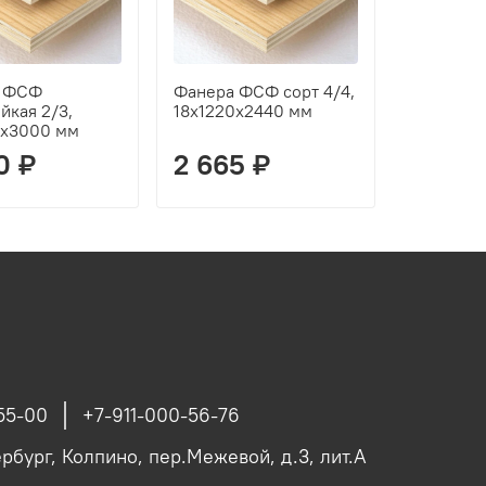
а ФСФ
Фанера ФСФ сорт 4/4,
йкая 2/3,
18х1220х2440 мм
0х3000 мм
0 ₽
2 665 ₽
55-00
+7-911-000-56-76
рбург, Колпино, пер.Межевой, д.3, лит.А