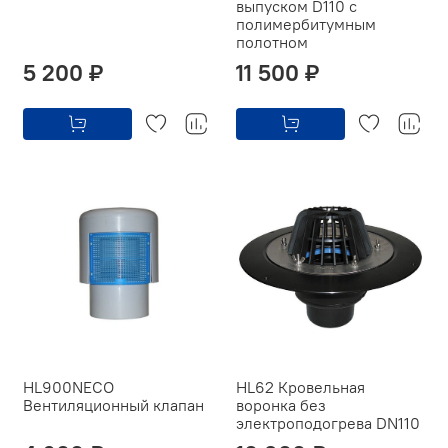
выпуском D110 с
полимербитумным
полотном
5 200 ₽
11 500 ₽
HL900NECO
HL62 Кровельная
Вентиляционный клапан
воронка без
электроподогрева DN110