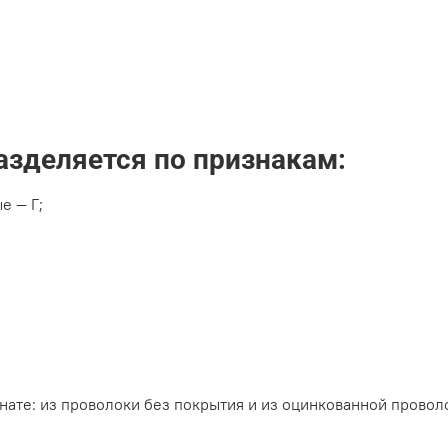
азделяется по признакам:
е ― Г;
нате: из проволоки без покрытия и
из оцинкованной проволо