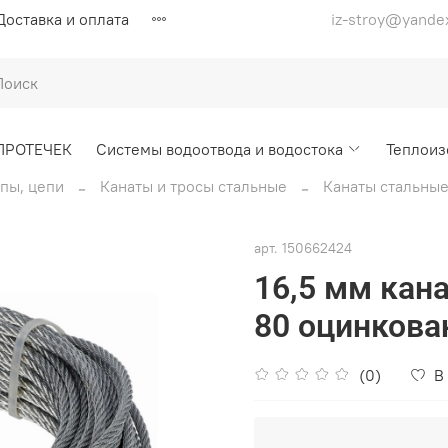
Доставка и оплата
iz-stroy@yande
ПРОТЕЧЕК
Системы водоотвода и водостока
Теплоиз
опы, цепи
Канаты и тросы стальные
Канаты стальные
арт.
150662424
16,5 мм кан
80 оцинкова
(0)
В