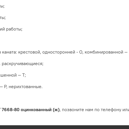
ы;
ты;
ий работы;
 каната:
крестовой,
односторонней
-
О,
комбинированной ― 
,
раскручивающиеся;
шенной ― Т;
― Р,
нерихтованные.
Т 7668-80 оцинкованный (ж)
, позвоните нам по телефону или