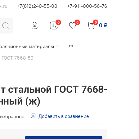
x.ru
+7(812)240-55-00
+7-911-000-56-76
0
0
0
0 ₽
оляционные материалы
 ГОСТ 7668-80
ат стальной ГОСТ 7668-
нный (ж)
Добавить в сравнение
 избранное