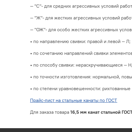
― "С"-
для средних агрессивных условий работ
― "Ж"-
для жестких агрессивных условий рабо
― "ОЖ"-
для особо жестких агрессивных услов
•
по направлению свивки: правой и
левой ― Л;
• по сочетанию направлений свивки элементов
•
по способу свивки:
нераскручивающиеся ― Н
• по точности изготовления:
нормальной,
повы
• по степени уравновешенности:
рихтованные 
Прайс-лист на стальные канаты по ГОСТ
Для заказа товара
16,5 мм канат стальной ГОС