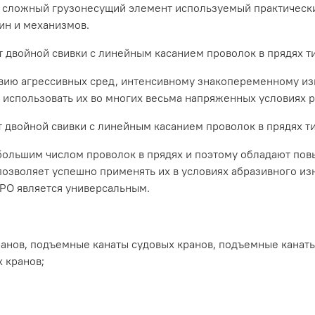
 сложный грузонесущий элемент используемый практически 
ин и механизмов.
т двойной свивки с линейным касанием проволок в прядях 
твию агрессивных сред, интенсивному знакопеременному изг
т использовать их во многих весьма напряженных условиях 
т двойной свивки с линейным касанием проволок в прядях 
большим числом проволок в прядях и поэтому обладают по
позволяет успешно применять их в условиях абразивного из
сочетания свойств канат конструкции типа ЛК-РО является универсальным.
анов, подъемные канаты судовых кранов, подъемные канат
 кранов;