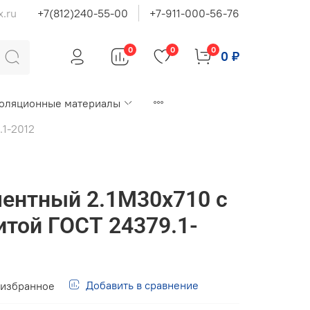
x.ru
+7(812)240-55-00
+7-911-000-56-76
0
0
0
0 ₽
оляционные материалы
.1-2012
ентный 2.1М30х710 с
итой ГОСТ 24379.1-
Добавить в сравнение
 избранное