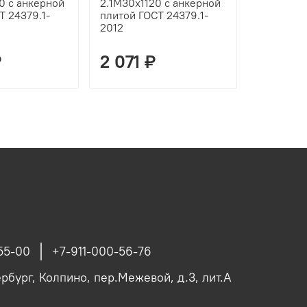
0 с анкерной
2.1М30х1120 с анкерной
2.1М30х1
Т 24379.1-
плитой ГОСТ 24379.1-
плитой Г
2012
2012
₽
2 071 ₽
2 778
55-00
+7-911-000-56-76
рбург, Колпино, пер.Межевой, д.3, лит.А