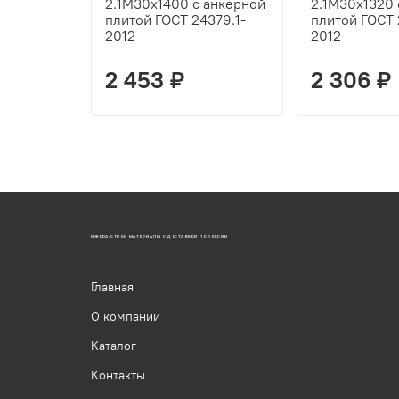
2.1М30х1400 с анкерной
2.1М30х1320 
плитой ГОСТ 24379.1-
плитой ГОСТ 
2012
2012
2 453 ₽
2 306 ₽
ИЖОРА-СТРОЙ МАТЕРИАЛЫ С ДОСТАВКОЙ ПО РОССИИ
Главная
О компании
Каталог
Контакты