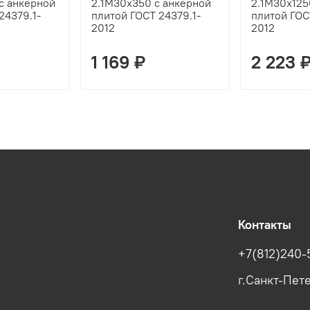
с анкерной
2.1М30х350 с анкерной
2.1М30х125
24379.1-
плитой ГОСТ 24379.1-
плитой ГОС
2012
2012
1 169 ₽
2 223 
Контакты
+7(812)240-
г.Санкт-Пете