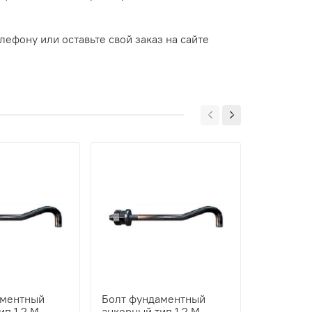
елефону или оставьте свой заказ на сайте
аментный
Болт фундаментный
Болт фун
ип 1.2 М
анкерный тип 1.2 М
анкерный 