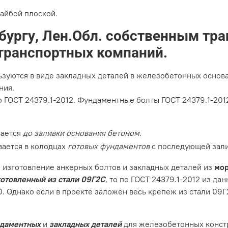
шайбой плоской.
бургу, Лен.Обл. собственным тра
транспортных компаний.
зуются в виде закладных деталей в железобетонных основ
ния.
 ГОСТ 24379.1-2012. Фундаментные болты ГОСТ 24379.1-201
вается
до заливки основания бетоном.
вается в колодцах
готовых фундаментов
с последующей зали
изготовление анкерных болтов и закладных деталей из
мор
готовленный из стали 09Г2С
, то по ГОСТ 24379.1-2012 из д
. Однако если в проекте заложен весь крепеж из стали 09Г2
ндаментных
и
закладных деталей
для железобетонных констр