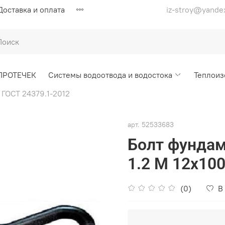
Доставка и оплата
iz-stroy@yande
ПРОТЕЧЕК
Системы водоотвода и водостока
Теплоиз
ГОСТ 24379.1-2012
арт.
52533683
Болт фундам
1.2 М 12х10
(0)
В