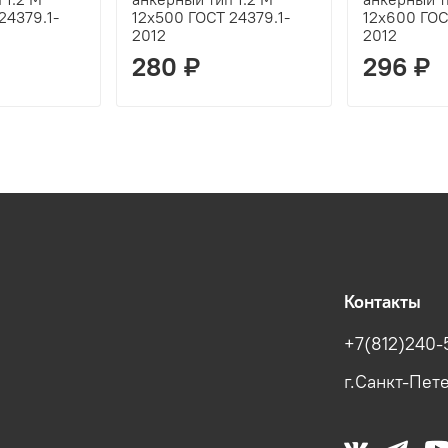
24379.1-
12х500 ГОСТ 24379.1-
12х600 ГОС
2012
2012
280 ₽
296 ₽
Контакты
+7(812)240-
г.Санкт-Пете