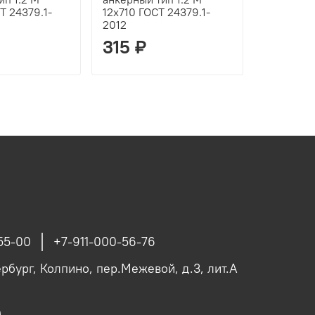
Т 24379.1-
12х710 ГОСТ 24379.1-
12х800 Г
2012
2012
315 ₽
328 ₽
55-00
+7-911-000-56-76
рбург, Колпино, пер.Межевой, д.3, лит.А