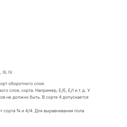
II, IV.
орт оборотного слоя.
 слоя, сорта. Например, Е/Е, Е/I и т. д. У
чков не должно быть. В сорте 4 допускается
ют сорта ¾ и 4/4. Для выравнивания пола