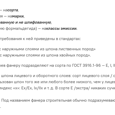
— на
сорта
,
я — на
марки
,
ванную и не шлифованную
,
ию формальдегида) — на
классы эмиссии
.
требования к ней приведены в стандартах:
 с наружными слоями из шпона лиственных пород»
 с наружными слоями из шпона хвойных пород».
фанеру подразделяют на сорта по ГОСТ 3916.1-96 — E, I, II, I
шпона лицевого и оборотного слоев: сорт лицевого слоя / с
ован шпон того же или любого более низкого, чем у лицевого
екс «х»: Ех/Ех, Iх/IIх и т. д. В сорте Е /экстра/ никаких су
 4/4. Под названием фанера строительная обычно подразумева
.