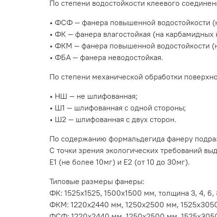
По степени водостойкости клеевого соединен
• ФСФ — фанера повышенной водостойкости (
• ФК — фанера влагостойкая (на карбамидных 
• ФКМ — фанера повышенной водостойкости (
• ФБА — фанера неводостойкая.
По степени механической обработки поверхно
• НШ — не шлифованная;
• Ш1 — шлифованная с одной стороны;
• Ш2 — шлифованная с двух сторон.
По содержанию формальдегида фанеру подразд
С точки зрения экологических требований вы
Е1 (не более 10мг) и Е2 (от 10 до 30мг).
Типовые размеры фанеры:
ФК: 1525х1525, 1500х1500 мм, толщина 3, 4, 6, 8, 9
ФКМ: 1220х2440 мм, 1250х2500 мм, 1525х3050 мм, 
ФСФ: 1220х2440 мм, 1250х2500 мм, 1525х3050, 152