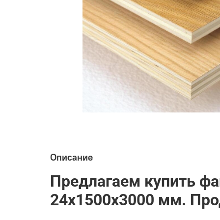
Описание
Предлагаем купить фа
24х
1500
х
300
0 мм. Пр