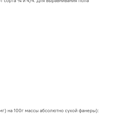
ют сорта ¾ и 4/4. Для выравнивания пола
г) на 100г массы абсолютно сухой фанеры):