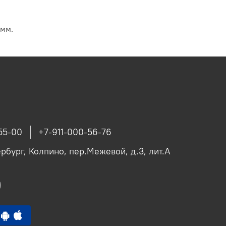
 мм.
55-00
+7-911-000-56-76
рбург, Колпино, пер.Межевой, д.3, лит.А
p