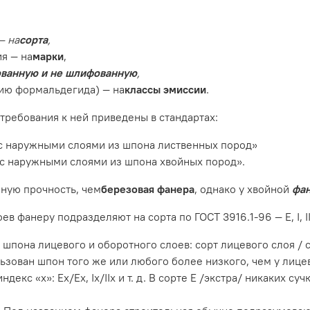
— на
сорта
,
я — на
марки
,
ванную и не шлифованную
,
ию формальдегида) — на
классы эмиссии
.
требования к ней приведены в стандартах:
 с наружными слоями из шпона лиственных пород»
 с наружными слоями из шпона хвойных пород».
ную прочность, чем
березовая фанера
, однако у хвойной
фан
фанеру подразделяют на сорта по ГОСТ 3916.1-96 — E, I, II, I
шпона лицевого и оборотного слоев: сорт лицевого слоя / с
ован шпон того же или любого более низкого, чем у лицевого
екс «х»: Ех/Ех, Iх/IIх и т. д. В сорте Е /экстра/ никаких су