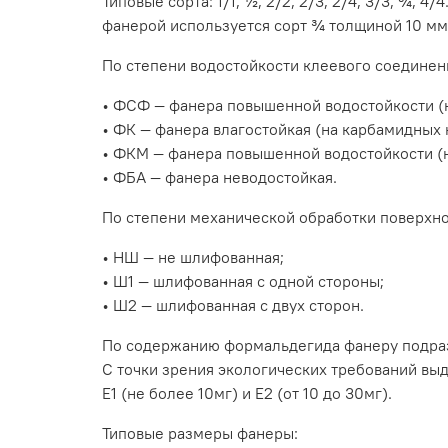
Типовые сорта: 1/1, ½, 2/2, 2/3, 2/4, 3/3, ¾,
фанерой используется сорт ¾ толщиной 10 мм
По степени водостойкости клеевого соединен
• ФСФ — фанера повышенной водостойкости (
• ФК — фанера влагостойкая (на карбамидных 
• ФКМ — фанера повышенной водостойкости (
• ФБА — фанера неводостойкая.
По степени механической обработки поверхно
• НШ — не шлифованная;
• Ш1 — шлифованная с одной стороны;
• Ш2 — шлифованная с двух сторон.
По содержанию формальдегида фанеру подразд
С точки зрения экологических требований вы
Е1 (не более 10мг) и Е2 (от 10 до 30мг).
Типовые размеры фанеры: