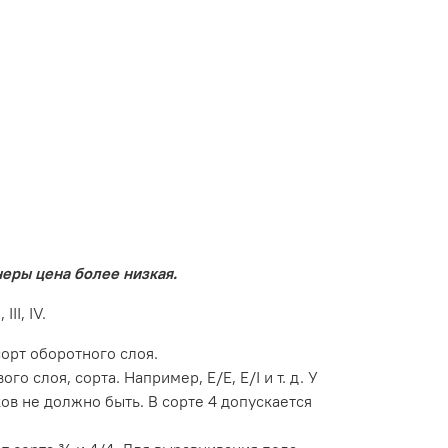
еры цена более низкая.
II, IV.
орт оборотного слоя.
 слоя, сорта. Например, Е/Е, Е/I и т. д. У
чков не должно быть. В сорте 4 допускается