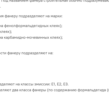
 4/4. Под названием фанера строительная обычно подразумева
.
ия фанеру подразделяют на марки:
на фенолформальдегидных клеях);
клеях);
на карбамидно-мочевинных клеях);
сти фанеру подразделяют на:
еляют на классы эмиссии: Е1, Е2, Е3.
деляют два класса фанеры (по содержанию формальдегида (м