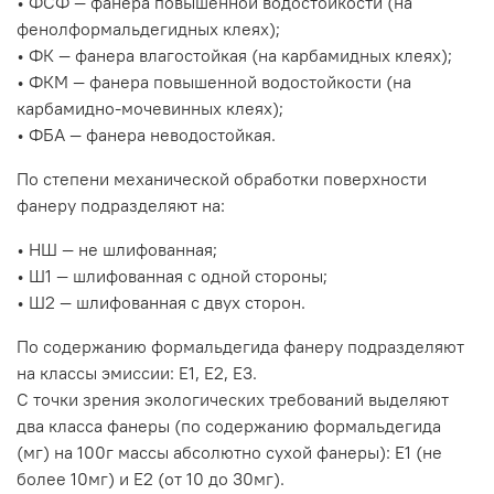
• ФСФ — фанера повышенной водостойкости (на
фенолформальдегидных клеях);
• ФК — фанера влагостойкая (на карбамидных клеях);
• ФКМ — фанера повышенной водостойкости (на
карбамидно-мочевинных клеях);
• ФБА — фанера неводостойкая.
По степени механической обработки поверхности
фанеру подразделяют на:
• НШ — не шлифованная;
• Ш1 — шлифованная с одной стороны;
• Ш2 — шлифованная с двух сторон.
По содержанию формальдегида фанеру подразделяют
на классы эмиссии: Е1, Е2, Е3.
С точки зрения экологических требований выделяют
два класса фанеры (по содержанию формальдегида
(мг) на 100г массы абсолютно сухой фанеры): Е1 (не
более 10мг) и Е2 (от 10 до 30мг).