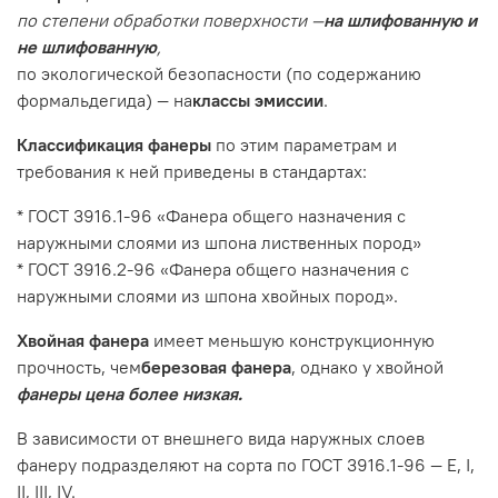
по степени обработки поверхности —
на шлифованную и
не шлифованную
,
по экологической безопасности (по содержанию
формальдегида) — на
классы эмиссии
.
Классификация фанеры
по этим параметрам и
требования к ней приведены в стандартах:
* ГОСТ 3916.1-96 «Фанера общего назначения с
наружными слоями из шпона лиственных пород»
* ГОСТ 3916.2-96 «Фанера общего назначения с
наружными слоями из шпона хвойных пород».
Хвойная фанера
имеет меньшую конструкционную
прочность, чем
березовая фанера
, однако у хвойной
фанеры цена более низкая.
В зависимости от внешнего вида наружных слоев
фанеру подразделяют на сорта по ГОСТ 3916.1-96 — E, I,
II, III, IV.