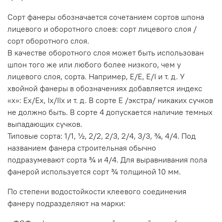
Сорт фанеры обозначается сочетанием сортов шпона
лицевого и оборотного слоев: сорт лицевого слоя /
сорт оборотного слоя.
В качестве оборотного слоя может быть использован
шпон того же или любого более низкого, чем у
лицевого слоя, сорта. Например, Е/Е, Е/I и т. д. У
хвойной фанеры в обозначениях добавляется индекс
«х»: Ех/Ех, Iх/IIх и т. д. В сорте Е /экстра/ никаких сучков
не должно быть. В сорте 4 допускается наличие темных
выпадающих сучков.
Типовые сорта: 1/1, ½, 2/2, 2/3, 2/4, 3/3, ¾, 4/4. Под
названием фанера строительная обычно
подразумевают сорта ¾ и 4/4. Для выравнивания пола
фанерой используется сорт ¾ толщиной 10 мм.
По степени водостойкости клеевого соединения
фанеру подразделяют на марки: