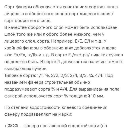
Сорт фанеры обозначается сочетанием сортов шпона
лицевого и оборотного слоев: сорт лицевого слоя /
сорт оборотного слоя.
В качестве оборотного слоя может быть использован
шпон того же или любого более низкого, чем у
лицевого слоя, сорта. Например, Е/Е, Е/I и т. д. У
хвойной фанеры в обозначениях добавляется индекс
«х»: Ех/Ех, Iх/IIх и т. д. В сорте Е /экстра/ никаких сучков
не должно быть. В сорте 4 допускается наличие темных
выпадающих сучков.
Типовые сорта: 1/1, ½, 2/2, 2/3, 2/4, 3/3, ¾, 4/4. Под
названием фанера строительная обычно
подразумевают сорта ¾ и 4/4. Для выравнивания пола
фанерой используется сорт ¾ толщиной 10 мм.
По степени водостойкости клеевого соединения
фанеру подразделяют на марки:
• ФСФ — фанера повышенной водостойкости (на