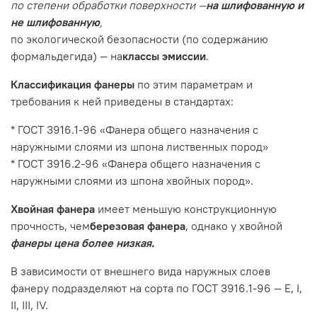
по степени обработки поверхности —
на шлифованную и
не шлифованную
,
по экологической безопасности (по содержанию
формальдегида) — на
классы эмиссии
.
Классификация фанеры
по этим параметрам и
требования к ней приведены в стандартах:
* ГОСТ 3916.1-96 «Фанера общего назначения с
наружными слоями из шпона лиственных пород»
* ГОСТ 3916.2-96 «Фанера общего назначения с
наружными слоями из шпона хвойных пород».
Хвойная фанера
имеет меньшую конструкционную
прочность, чем
березовая фанера
, однако у хвойной
фанеры цена более низкая.
В зависимости от внешнего вида наружных слоев
фанеру подразделяют на сорта по ГОСТ 3916.1-96 — E, I,
II, III, IV.