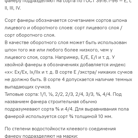
фанеру подразделяют на сорта по ГОСТ 3916.1-96 — E, I,
II, III, IV.
Сорт фанеры обозначается сочетанием сортов шпона
лицевого и оборотного слоев: сорт лицевого слоя /
сорт оборотного слоя.
В качестве оборотного слоя может быть использован
шпон того же или любого более низкого, чем у
лицевого слоя, сорта. Например, Е/Е, Е/I и т. д. У
хвойной фанеры в обозначениях добавляется индекс
«х»: Ех/Ех, Iх/IIх и т. д. В сорте Е /экстра/ никаких сучков
не должно быть. В сорте 4 допускается наличие темных
выпадающих сучков.
Типовые сорта: 1/1, ½, 2/2, 2/3, 2/4, 3/3, ¾, 4/4. Под
названием фанера строительная обычно
подразумевают сорта ¾ и 4/4. Для выравнивания пола
фанерой используется сорт ¾ толщиной 10 мм.
По степени водостойкости клеевого соединения
фанеру подразделяют на марки: