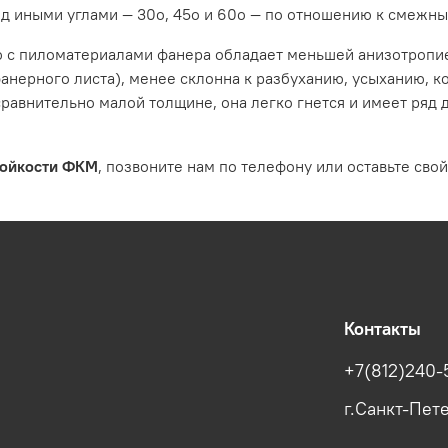
д иными углами — 30о, 45о и 60о — по отношению к смежны
ию с пиломатериалами фанера обладает меньшей анизотропи
нерного листа), менее склонна к разбуханию, усыханию, 
сравнительно малой толщине, она легко гнется и имеет ряд 
тойкости ФКМ
, позвоните нам по телефону или оставьте свой
Контакты
+7(812)240-
г.Санкт-Пете