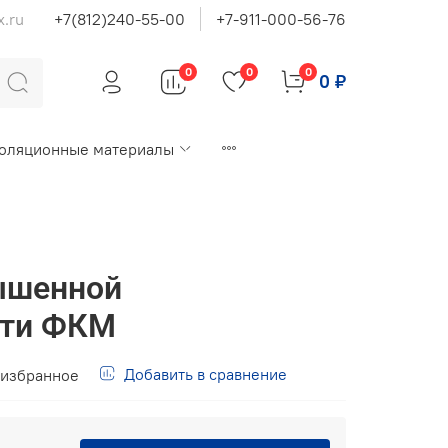
x.ru
+7(812)240-55-00
+7-911-000-56-76
0
0
0
0 ₽
оляционные материалы
ышенной
сти ФКМ
Добавить в сравнение
 избранное