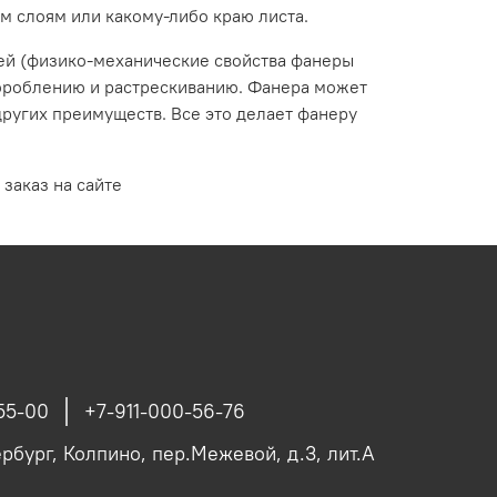
м слоям или какому-либо краю листа.
ей (физико-механические свойства фанеры
короблению и растрескиванию. Фанера может
других преимуществ. Все это делает фанеру
 заказ на сайте
55-00
+7-911-000-56-76
рбург, Колпино, пер.Межевой, д.3, лит.А