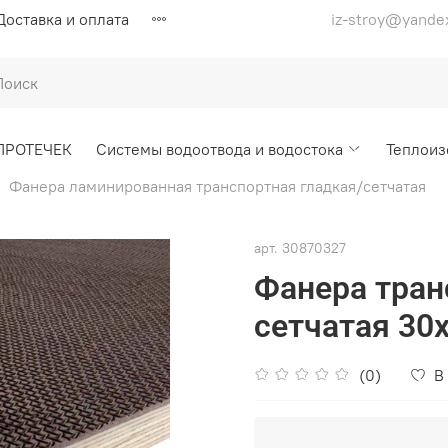
Доставка и оплата
iz-stroy@yande
ПРОТЕЧЕК
Системы водоотвода и водостока
Теплоиз
Фанера ламинированная транспортная гладкая/сетчатая
арт.
30870327
Фанера тран
сетчатая 30
(0)
В