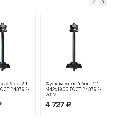
ый болт 2.1
Фундаментный болт 2.1
Фундамен
ОСТ 24379.1-
М42х1900 ГОСТ 24379.1-
М42х400 
2012
2012
₽
4 727 ₽
2 237