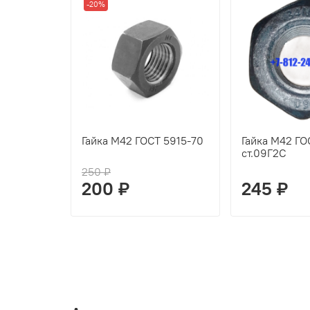
-20%
Гайка М42 ГОСТ 5915-70
Гайка М42 ГО
ст.09Г2С
250 ₽
200 ₽
245 ₽