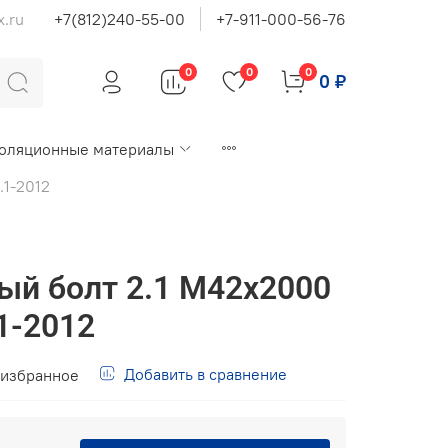
x.ru
+7(812)240-55-00
+7-911-000-56-76
0
0
0
0 ₽
оляционные материалы
.1-2012
й болт 2.1 М42х2000
1-2012
Добавить в сравнение
 избранное