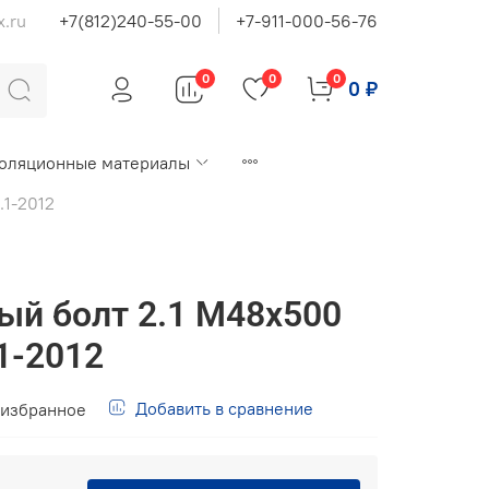
x.ru
+7(812)240-55-00
+7-911-000-56-76
0
0
0
0 ₽
оляционные материалы
.1-2012
й болт 2.1 М48х500
1-2012
Добавить в сравнение
 избранное