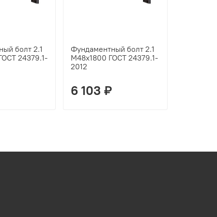
ый болт 2.1
Фундаментный болт 2.1
Фундамен
ОСТ 24379.1-
М48х1800 ГОСТ 24379.1-
М48х1700
2012
2012
6 103 ₽
5 897