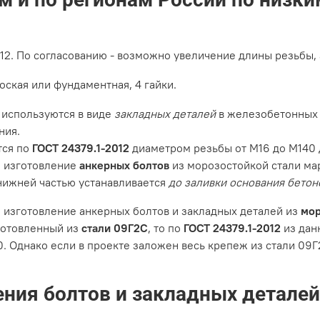
012. По согласованию - возможно увеличение длины резьбы,
оская или фундаментная, 4 гайки.
используются в виде
закладных деталей
в железобетонных 
ния.
тся по
ГОСТ 24379.1-2012
диаметром резьбы от М16 до М140 
о изготовление
анкерных болтов
из морозостойкой стали ма
 нижней частью устанавливается
до заливки основания бетон
 изготовление анкерных болтов и закладных деталей из
мор
зготовленный из
стали 09Г2С
, то по
ГОСТ 24379.1-2012
из дан
. Однако если в проекте заложен весь крепеж из стали 09Г2
ния болтов и закладных деталей