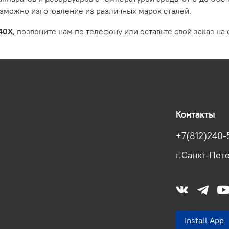
возможно изготовление из различных марок сталей.
 40Х
, позвоните нам по телефону или оставьте свой заказ на 
Контакты
+7(812)240-
г.Санкт-Пете
Install Ap