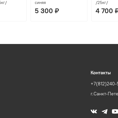
5кг/
синяя
/25кг/
5 300 ₽
4 700 
Контакты
+7(812)240-
г.Санкт-Пете