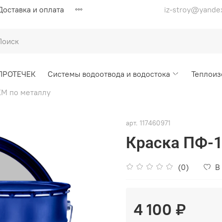
Доставка и оплата
iz-stroy@yande
ПРОТЕЧЕК
Системы водоотвода и водостока
Теплоиз
М по металлу
арт.
117460971
Краска ПФ-1
(0)
В
4 100 ₽