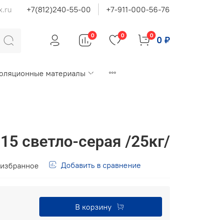
x.ru
+7(812)240-55-00
+7-911-000-56-76
0
0
0
0 ₽
оляционные материалы
15 светло-серая /25кг/
Добавить в сравнение
 избранное
В корзину