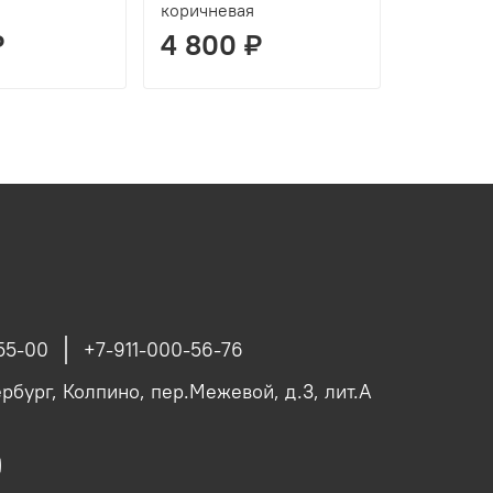
коричневая
/25кг/
₽
4 800 ₽
5 250
55-00
+7-911-000-56-76
рбург, Колпино, пер.Межевой, д.3, лит.А