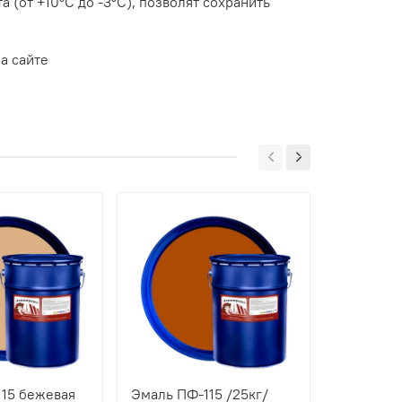
(от +10°С до -3°С), позволят сохранить
на сайте
15 бежевая
Эмаль ПФ-115 /25кг/
Эмаль ПФ