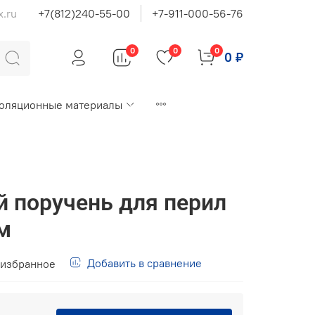
x.ru
+7(812)240-55-00
+7-911-000-56-76
0
0
0
0 ₽
оляционные материалы
 поручень для перил
м
Добавить в сравнение
 избранное