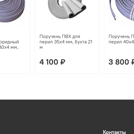
Поручень ПВХ для
Поручень П
оридный
перил 35х4 мм, бухта 21
перил 40х4
30х4 мм,
м
4 100 ₽
3 800 
Контакты