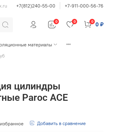
x.ru
+7(812)240-55-00
+7-911-000-56-76
0
0
0
0 ₽
оляционные материалы
уб
ция цилиндры
ные Paroc ACE
Добавить в сравнение
 избранное