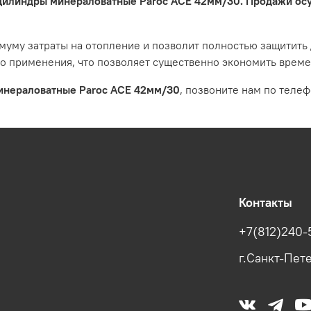
илиндры минераловатные Paroc ACE 42мм/30. Продажи осу
муму затраты на отопление и позволит полностью защитить 
о применения, что позволяет существенно экономить врем
инераловатные Paroc ACE 42мм/30
, позвоните нам по телеф
Контакты
+7(812)240-
г.Санкт-Пете