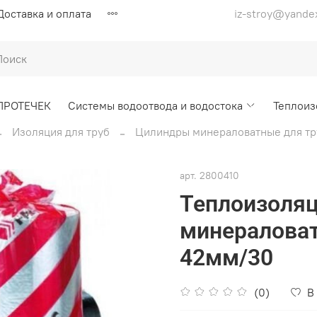
Доставка и оплата
iz-stroy@yande
ПРОТЕЧЕК
Системы водоотвода и водостока
Теплоиз
Изоляция для труб
Цилиндры минераловатные для тр
арт.
2800410
Теплоизоля
минераловат
42мм/30
(0)
В