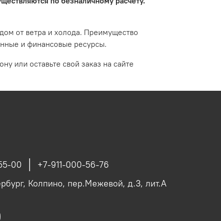
ществляются по безналичному расчету.
дом от ветра и холода. Преимущество
енные и финансовые ресурсы.
ону или оставьте свой заказ на сайте
55-00
+7-911-000-56-76
рбург, Колпино, пер.Межевой, д.3, лит.А