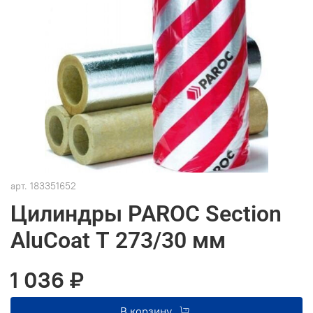
арт.
183351652
Цилиндры PAROC Section
AluCoat T 273/30 мм
1 036 ₽
В корзину