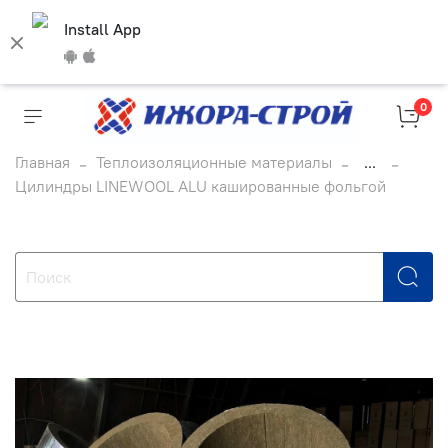
Install App
0
Главная
Теплоизоляционные материалы
...
Цилиндры LINEWOOL ALU кашированные фольгой