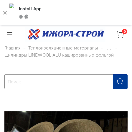
Install App
0
Главная
Теплоизоляционные материалы
...
Цилиндры LINEWOOL ALU кашированные фольгой