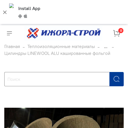
Install App
0
Главная
Теплоизоляционные материалы
...
Цилиндры LINEWOOL ALU кашированные фольгой