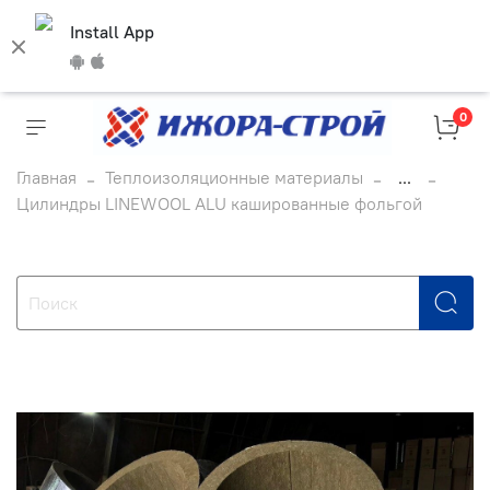
Install App
0
Главная
Теплоизоляционные материалы
...
Цилиндры LINEWOOL ALU кашированные фольгой