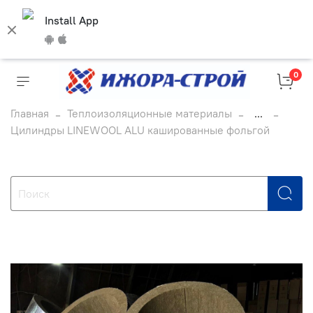
Install App
0
Главная
Теплоизоляционные материалы
...
Цилиндры LINEWOOL ALU кашированные фольгой