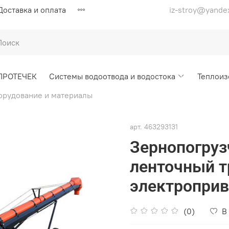
Доставка и оплата
iz-stroy@yande
ПРОТЕЧЕК
Системы водоотвода и водостока
Теплоиз
орудование и материалы
арт.
463293131
Зернопогруз
ленточный т
электропри
(0)
В