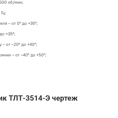
1500 об/мин;
Гц;
ля – от 0° до +35°;
до +35°;
 – от –20° до +40°;
янии – от –40° до +50°;
ик ТЛТ-3514-Э чертеж