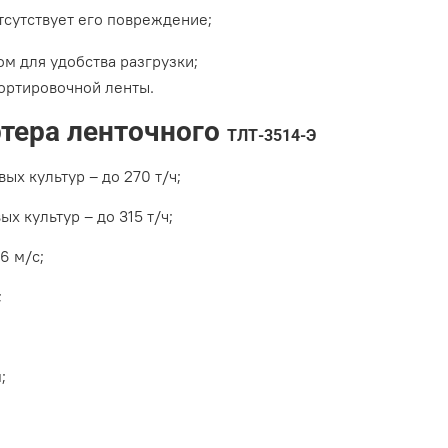
тсутствует его повреждение;
м для удобства разгрузки;
ортировочной ленты.
ртера ленточного
ТЛТ-3514-Э
ых культур – до 270 т/ч;
 культур – до 315 т/ч;
6 м/с;
;
;