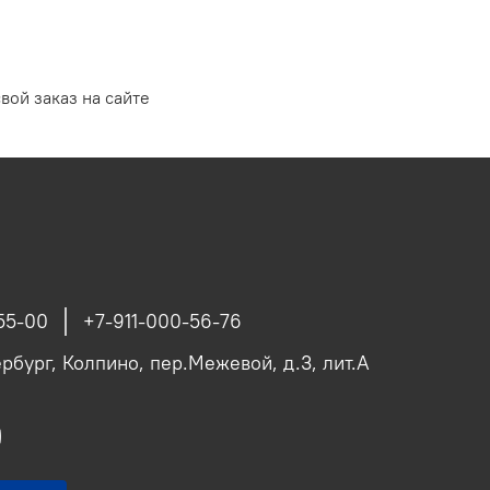
вой заказ на сайте
55-00
+7-911-000-56-76
рбург, Колпино, пер.Межевой, д.3, лит.А