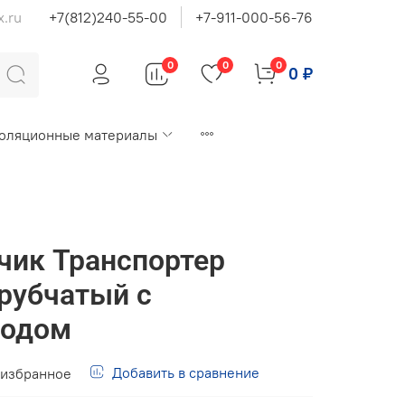
x.ru
+7(812)240-55-00
+7-911-000-56-76
0
0
0
0 ₽
оляционные материалы
чик Транспортер
рубчатый с
водом
Добавить в сравнение
 избранное