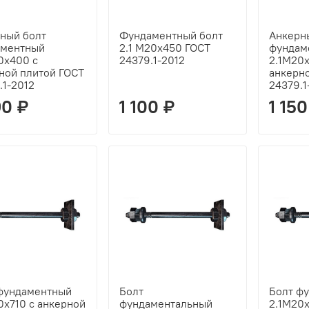
ный болт
Фундаментный болт
Анкерн
аментный
2.1 М20х450 ГОСТ
фундам
0х400 с
24379.1-2012
2.1М20
ной плитой ГОСТ
анкерн
.1-2012
24379.1
90 ₽
1 100 ₽
1 150
фундаментный
Болт
Болт ф
0х710 с анкерной
фундаментальный
2.1М20