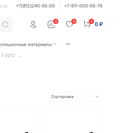
x.ru
+7(812)240-55-00
+7-911-000-56-76
0
0
0
0 ₽
оляционные материалы
.1-2012