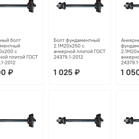
ный болт
Болт фундаментный
Анкерн
аментный
2.1М20х250 с
фундам
0х200 с
анкерной плитой ГОСТ
2.1М20
ной плитой ГОСТ
24379.1-2012
анкерн
.1-2012
24379.1
00 ₽
1 025 ₽
1 05