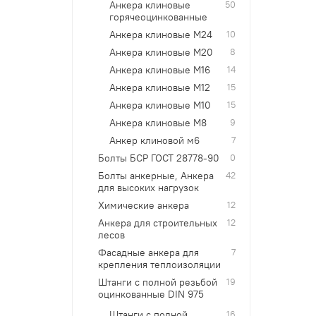
Анкера клиновые
50
горячеоцинкованные
Анкера клиновые М24
10
Анкера клиновые М20
8
Анкера клиновые М16
14
Анкера клиновые М12
15
Анкера клиновые М10
15
Анкера клиновые М8
9
Анкер клиновой м6
7
Болты БСР ГОСТ 28778-90
0
Болты анкерные, Анкера
42
для высоких нагрузок
Химические анкера
12
Анкера для строительных
12
лесов
Фасадные анкера для
7
крепления теплоизоляции
Штанги с полной резьбой
19
оцинкованные DIN 975
Штанги с полной
16