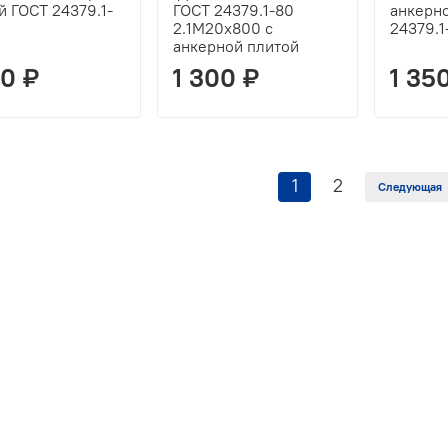
й ГОСТ 24379.1-
ГОСТ 24379.1-80
анкерн
2.1М20х800 с
24379.1
анкерной плитой
50 ₽
1 300 ₽
1 35
1
2
Следующая