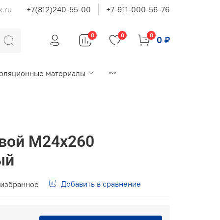
x.ru
+7(812)240-55-00
+7-911-000-56-76
0
0
0
0 ₽
оляционные материалы
вой М24х260
ый
Добавить в сравнение
 избранное