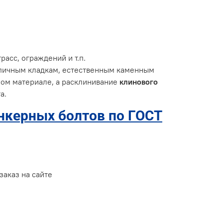
асс, ограждений и т.п.
рпичным кладкам, естественным каменным
мом материале, а расклинивание
клинового
а.
нкерных болтов по ГОСТ
заказ на сайте